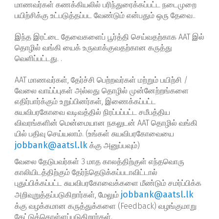
மாணவர்கள் கணக்கியலில் பரிந்துரைக்கப்பட்ட நடைமுறை
பயிற்சிக்கு உட்படுத்தப்பட வேண்டும் என்பதும் ஒரு தேவை..
இந்த இரட்டை தேவைகளைப் பூர்த்தி செய்வதற்காக AAT இல்
தொழில் வங்கி யைக் உருவாக்குவதற்கான கருத்து
வெளிப்பட்டது. .
AAT மாணவர்கள், தேர்ச்சி பெற்றவர்கள் மற்றும் பயிற்சி /
வேலை வாய்ப்புகள் அல்லது தொழில் முன்னேற்றங்களை
எதிர்பார்க்கும் உறுப்பினர்கள், இணைக்கப்பட்ட
சுயவிபரகோவை வடிவத்தில் நிரப்பப்பட்ட சமீபத்திய
விவரங்களின் மென்மையான நகலுடன் AAT தொழில் வங்கி
யில் பதிவு செய்யலாம். (உங்கள் சுயவிபரகோவையை
jobbank@aatsl.lk
க்கு அனுப்பவும்)
வேலை தேடுபவர்கள் 3 மாத காலத்திற்குள் எந்தவொரு
காலியிடத்திற்கும் தேர்ந்தெடுக்கப்படாவிட்டால்
புதுப்பிக்கப்பட்ட சுயவிபரகோவைக்களை மீண்டும் சமர்ப்பிக்க
jobbank@aatsl.lk
அறிவுறுத்தப்படுகிறார்கள், மேலும்
க்கு வழக்கமான கருத்துக்களை (Feedback) வழங்குமாறு
கேட்டுக்கொள்ளப்படுகிறார்கள்.