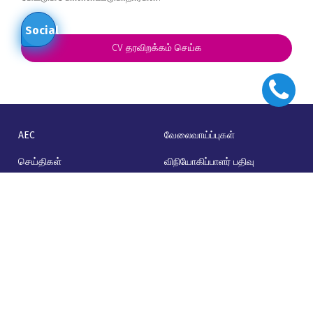
Social
CV தரவிறக்கம் செய்க
AEC
வேலைவாய்ப்புகள்
செய்திகள்
விநியோகிப்பாளர் பதிவு
நிறுவன ஆதரவாளர்கள்
எங்களின் தொடர்புக்கு
2025/26
வள மையம்
தள வரைபடம்
© AAT Sri Lanka. All rights reserved.
Affno
Solution by