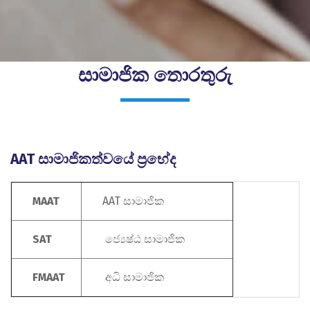
සාමාජික තොරතුරු
AAT සාමාජිකත්වයේ ප්‍රභේද
MAAT
AAT සාමාජික
SAT
ජ්‍යෙෂ්ඨ සාමාජික
FMAAT
අධි සාමාජික