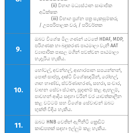
(ii) විභාග මධ්‍යස්ථාන සාමාජික
අධීක්ෂක
(iii) විභාග ප්‍රශ්න පත්‍ර සැකසුම්කරු
/ උපපරිපාලක වරු / පරිවර්තක
ඔබට විශේෂ මිල ගණන් යටතේ HDAF, MDP,
පරිගණක හා බදුකරණ පාඨමාලා වැනි AAT
9.
ව්‍යාපාරික පාසල මගින් පවත්වන පාඨමාලා
හැදෑරිය හැකිය.
හෝටල්, අවන්හල්, ආහාරපාන සපයන්නන්,
පොත් සාප්පු, දෘෂ්ටි විශේෂඥයින්, රෝහල්,
ගෘහ භාණ්ඩ, ස්වර්ණාභරණ, සඟරා, සංචාර,
10.
වාහන සේවා ස්ථාන, සූදානම් කළ ඇඟලුම්,
පාවහන් ආදිය සඳහා වරින් වර යාවත්කාලීන
කළ වට්ටම් සහ විශේෂ සේවාවන් ඔබට
භුක්ති විඳිය හැකිය.
ඔබට HNB වෙතින් ඇෆිනිටි ක්‍රෙඩිට්
11.
කාඩ්පතක් සඳහා ඉල්ලුම් කළ හැකිය.