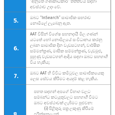
“අනුමත ගණකාධිකාරී” තත්ත්වය සඳහා
අවස්ථාව උදා වේ.
ඔබට “InSearch” සාමාජික සඟරාව
5.
නොමිලේ ලැබෙනු ඇත.
AAT විසින් විශේෂ සහනදායී මිල ගණන්
යටතේ හෝ නොමිලයේ සංවිධානය කරනු
ලබන සාමාජික දින වැඩසටහන්, වාර්ෂික
6.
සම්මන්ත්‍රණ, මාසික සම්මන්ත්‍රණ, වැඩමුළු,
පුහුණු වැඩසටහන් ආදිය සඳහා ඔබට සහභාගී
විය හැකිය;
ඔබට AAT හි විවිධ කමිටුවල සාමාජිකයෙකු
7.
ලෙස සේවය කිරීමට අයදුම් කළ හැකිය.
පහත සඳහන් අපගේ විභාග වලට
සම්බන්ධ කටයුතුවලට සහභාගී වීමට
ඔබට අවස්ථාවක් ලැබීමට පුළුවන:
(i) පිළිතුරු පත්‍ර ලකුණු කිරීමේ
8.
පරීක්ෂකයෙක්