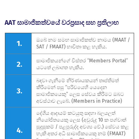
AAT සාමාජිකත්වයේ වරප්‍රසාද සහ ප්‍රතිලාභ
ඔබේ නම සමඟ සාමාජිකත්ව නාමය (MAAT /
1.
SAT / FMAAT) භාවිතා කළ හැකිය.
සාමාජිකයන්ගේ විස්තර “Members Portal”
2.
යටතේ ලබාගත හැකිය.
බඳවා ගැනීමේ නිර්ණායකයන් තෘප්තිමත්
කිරීමෙන් පසු “පරිචයෙහි යෙදෙන
3.
සාමාජිකයෙකු” ලෙස සේවය කිරීමට ඔබට
අවස්ථාව ලැබේ. (Members in Practice)
දේශීය ආදායම් කටයුතු සඳහා බලයලත්
නියෝජිතයෙකු ලෙස (අවුරුදු 10 ක පශ්චාත්
සුදුසුකම් / පළපුරුද්ද අවශ්‍ය වේ.) සේවය කළ
4.
හැකි අතර අධි සාමාජිකයෙකු නම් (FMAAT)