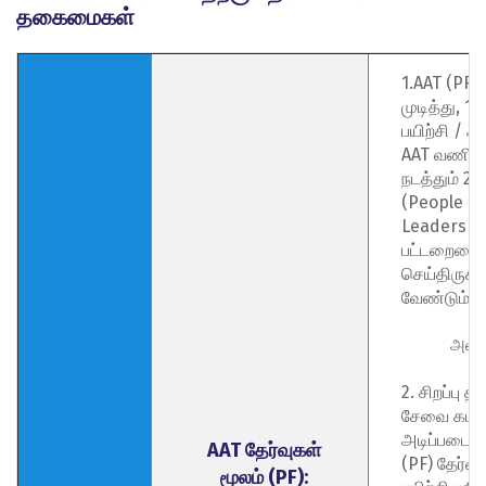
தகைமைகள்
1.AAT (PF)
முடித்து, 1 
பயிற்சி / அ
AAT வணிகப
நடத்தும் 2 
(People &
Leadership
பட்டறையை ப
செய்திருக்
வேண்டும்.
அல்ல
2. சிறப்பு தி
சேவை கடித
அடிப்படையி
AAT தேர்வுகள்
(PF) தேர்வை
மூலம் (PF):