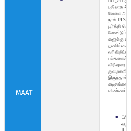
பயிற்சி பதி
பதிலாக 4 
வேலை அனுப
நாள் PLS ப
பூர்த்தி செய
வேண்டும். 
களுக்கு கண
தணிக்கை,
வரிவிதிப்பு,
பல்கலைக்
விரிவுரை ப
துறைகளில்
இருந்தால்
கடிதங்கள் 
விண்ணப்பிக
MAAT
CA S
வழங்
II / 