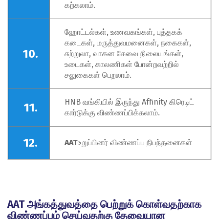
கற்கலாம்.
ஹோட்டல்கள், உணவகங்கள், புத்தகக்
கடைகள், மருத்துவமனைகள், நகைகள்,
10.
சுற்றுலா, வாகன சேவை நிலையங்கள்,
உடைகள், காலணிகள் போன்றவற்றில்
சலுகைகள் பெறலாம்.
HNB வங்கியில் இருந்து Affinity கிரெடிட்
11.
கார்டுக்கு விண்ணப்பிக்கலாம்.
12.
AAT
உறுப்பினர் விண்ணப்ப நிபந்தனைகள்
AAT அங்கத்துவத்தை பெற்றுக் கொள்வதற்காக
விண்ணப்பம் செய்வதற்கு தேவையான