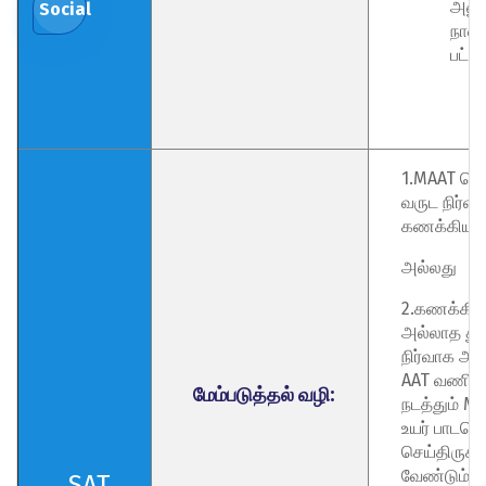
அனு
Social
நாள்
பட்ட
1.MAAT பெற்
வருட நிர்வ
கணக்கியல்
அல்லது
2.கணக்கிய
அல்லாத து
நிர்வாக அன
AAT வணிகப
மேம்படுத்தல் வழி:
நடத்தும் M
உயர் பாடநெறி
செய்திருக்
வேண்டும்.
SAT