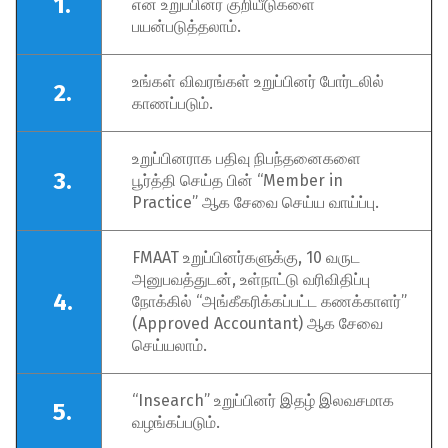
1.
என உறுப்பினர் குறியீடுகளை
பயன்படுத்தலாம்.
உங்கள் விவரங்கள் உறுப்பினர் போர்டலில்
2.
காணப்படும்.
உறுப்பினராக பதிவு நிபந்தனைகளை
3.
பூர்த்தி செய்த பின் “Member in
Practice” ஆக சேவை செய்ய வாய்ப்பு.
FMAAT உறுப்பினர்களுக்கு, 10 வருட
அனுபவத்துடன், உள்நாட்டு வரிவிதிப்பு
4.
நோக்கில் “அங்கீகரிக்கப்பட்ட கணக்காளர்”
(Approved Accountant) ஆக சேவை
செய்யலாம்.
“Insearch” உறுப்பினர் இதழ் இலவசமாக
5.
வழங்கப்படும்.